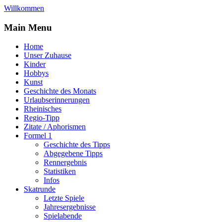
Willkommen
Main Menu
Home
Unser Zuhause
Kinder
Hobbys
Kunst
Geschichte des Monats
Urlaubserinnerungen
Rheinisches
Regio-Tipp
Zitate / Aphorismen
Formel 1
Geschichte des Tipps
Abgegebene Tipps
Rennergebnis
Statistiken
Infos
Skatrunde
Letzte Spiele
Jahresergebnisse
Spielabende