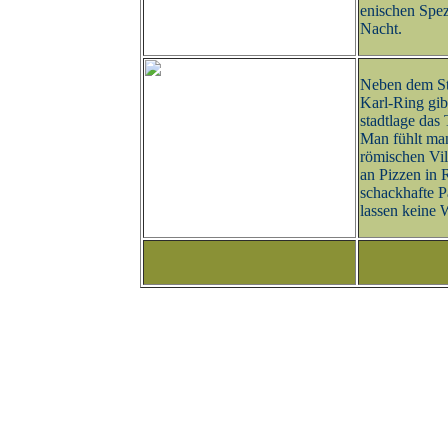
enischen Spezi
Nacht.
Neben dem S
Karl-Ring gibt
stadtlage das
Man fühlt man
römischen Vil
an Pizzen in 
schackhafte P
lassen keine 