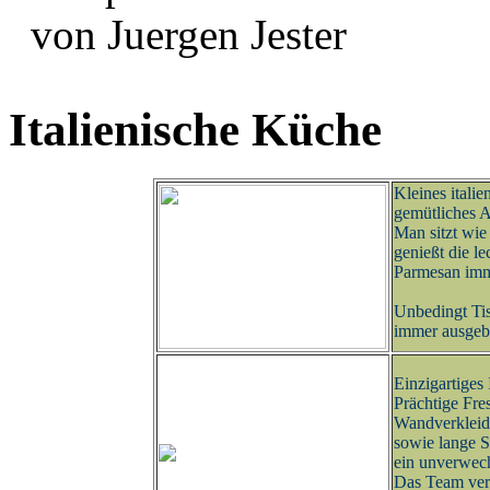
von Juergen Jester
Italienische Küche
Kleines italie
gemütliches 
Man sitzt wie
genießt die le
Parmesan imme
Unbedingt Tisc
immer ausgeb
Einzigartiges 
Prächtige Fre
Wandverklei
sowie lange 
ein unverwec
Das Team verw