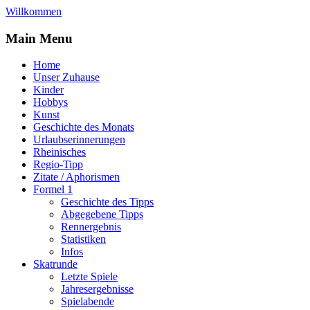
Willkommen
Main Menu
Home
Unser Zuhause
Kinder
Hobbys
Kunst
Geschichte des Monats
Urlaubserinnerungen
Rheinisches
Regio-Tipp
Zitate / Aphorismen
Formel 1
Geschichte des Tipps
Abgegebene Tipps
Rennergebnis
Statistiken
Infos
Skatrunde
Letzte Spiele
Jahresergebnisse
Spielabende