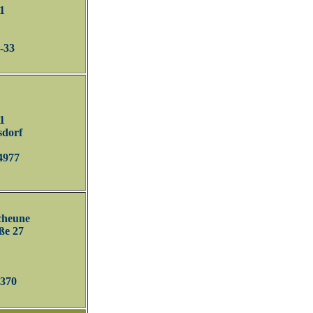
1
4-33
1
sdorf
14977
Scheune
ße 27
0370