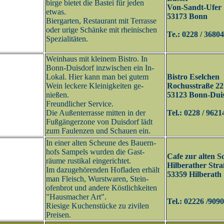
birge bietet die Bastei für jeden
Von-Sandt-Ufer 
etwas.
53173 Bonn
Biergarten, Restaurant mit Terrasse
oder urige Schänke mit rheinischen
Te.: 0228 / 3680
Spezialitäten.
Weinhaus mit kleinem Bistro. In
Bonn-Duisdorf inzwischen ein In-
Lokal. Hier kann man bei gutem
Bistro Eselchen
Wein leckere Kleinigkeiten ge-
Rochusstraße 22
nießen.
53123 Bonn-Dui
Freundlicher Service.
Die Außenterrasse mitten in der
Tel.: 0228 / 962
Fußgängerzone von Duisdorf lädt
zum Faulenzen und Schauen ein.
In einer alten Scheune des Bauern-
hofs Sampels wurden die Gast-
Cafe zur alten 
räume rustikal eingerichtet.
Hilberather Stra
Im dazugehörenden Hofladen erhält
53359 Hilberath
man Fleisch, Wurstwaren, Stein-
ofenbrot und andere Köstlichkeiten
"Hausmacher Art".
Tel.: 02226 /909
Riesige Kuchenstücke zu zivilen
Preisen.