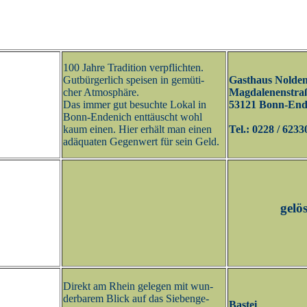
100 Jahre Tradition verpflichten.
Gutbürgerlich speisen in gemüti-
Gasthaus Nolde
cher Atmosphäre.
Magdalenenstra
Das immer gut besuchte Lokal in
53121 Bonn-End
Bonn-Endenich enttäuscht wohl
kaum einen. Hier erhält man einen
Tel.: 0228 / 6233
adäquaten Gegenwert für sein Geld.
gelösc
Direkt am Rhein gelegen mit wun-
derbarem Blick auf das Siebenge-
Bastei